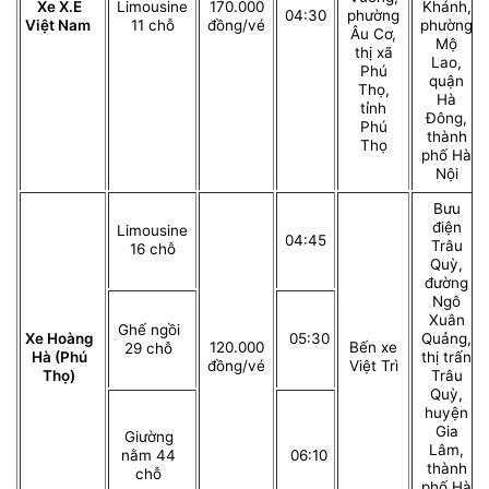
Xe X.E
Limousine
170.000
Khánh,
04:30
phường
Việt Nam
11 chỗ
đồng/vé
phường
Âu Cơ,
Mộ
thị xã
Lao,
Phú
quận
Thọ,
Hà
tỉnh
Đông,
Phú
thành
Thọ
phố Hà
Nội
Bưu
điện
Limousine
04:45
Trâu
16 chỗ
Quỳ,
đường
Ngô
Xuân
Ghế ngồi
Xe Hoàng
05:30
Quảng,
120.000
Bến xe
29 chỗ
Hà (Phú
thị trấn
đồng/vé
Việt Trì
Thọ)
Trâu
Quỳ,
huyện
Gia
Giường
Lâm,
nằm 44
06:10
thành
chỗ
phố Hà