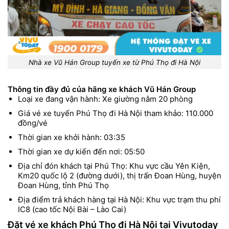
Nhà xe Vũ Hán Group tuyến xe từ Phú Thọ đi Hà Nội
Thông tin đầy đủ của hãng xe khách Vũ Hán Group
Loại xe đang vận hành: Xe giường nằm 20 phòng
Giá vé xe tuyến Phú Thọ đi Hà Nội tham khảo: 110.000
đồng/vé
Thời gian xe khởi hành: 03:35
Thời gian xe dự kiến đến nơi: 05:50
Địa chỉ đón khách tại Phú Thọ: Khu vực cầu Yên Kiện,
Km20 quốc lộ 2 (đường dưới), thị trấn Đoan Hùng, huyện
Đoan Hùng, tỉnh Phú Thọ
Địa điểm trả khách hàng tại Hà Nội: Khu vực trạm thu phí
IC8 (cao tốc Nội Bài – Lào Cai)
Đặt vé xe khách Phú Thọ đi Hà Nội tại Vivutoday