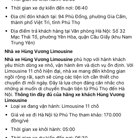
Thời gian xe dự kiến đến nơi: 06:40
Địa chỉ đón khách tại: 94 Phù Đổng, phường Gia Cẩm,
thành phố Việt Trì, tỉnh Phú Thọ
Địa điểm trả khách hàng tại Văn phòng Hà Nội: Số 32
Mạc Thái Tổ, phường Yên Hòa, quận Cầu Giấy (khu Nam
Trung Yên)
Nhà xe Hùng Vương Limousine
Nhà xe Hùng Vương Limousine
phù hợp với hành khách
yêu thích dòng xe nhỏ, vận hành êm và dịch vụ ổn định. Với
Limousine 11 chỗ hiện đại, nhà xe mang đến không gian
ngồi rộng rãi, sạch sẽ cùng các tiện ích cần thiết cho
chuyến đi mỗi ngày. Đây là lựa chọn đáng cân nhắc cho
những ai muốn di chuyển thuận tiện từ Phú Thọ đến Hà
Nội.
Thông tin đầy đủ của hãng xe khách Hùng Vương
Limousine
Loại xe đang vận hành: Limousine 11 chỗ
Giá vé xe đi Hà Nội từ Phú Thọ tham khảo: 170.000
đồng/vé
Thời gian xe khởi hành: 05:00
Thời gian xe dự kiến đến nơi: 06:30