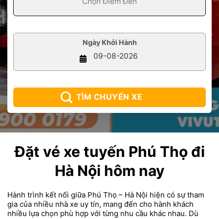
Ngày Khởi Hành
TÌM CHUYẾN XE
Đặt vé xe tuyến Phú Thọ đi
Hà Nội hôm nay
Hành trình kết nối giữa Phú Thọ – Hà Nội hiện có sự tham
gia của nhiều nhà xe uy tín, mang đến cho hành khách
nhiều lựa chọn phù hợp với từng nhu cầu khác nhau. Dù