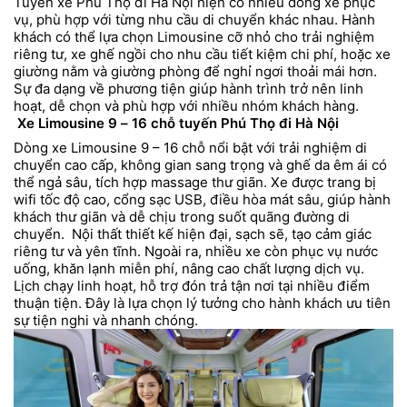
Tuyến xe Phú Thọ đi Hà Nội hiện có nhiều dòng xe phục
vụ, phù hợp với từng nhu cầu di chuyển khác nhau. Hành
khách có thể lựa chọn Limousine cỡ nhỏ cho trải nghiệm
riêng tư, xe ghế ngồi cho nhu cầu tiết kiệm chi phí, hoặc xe
giường nằm và giường phòng để nghỉ ngơi thoải mái hơn.
Sự đa dạng về phương tiện giúp hành trình trở nên linh
hoạt, dễ chọn và phù hợp với nhiều nhóm khách hàng.
Xe Limousine 9 – 16 chỗ tuyến Phú Thọ đi Hà Nội
Dòng xe Limousine 9 – 16 chỗ nổi bật với trải nghiệm di
chuyển cao cấp, không gian sang trọng và ghế da êm ái có
thể ngả sâu, tích hợp massage thư giãn. Xe được trang bị
wifi tốc độ cao, cổng sạc USB, điều hòa mát sâu, giúp hành
khách thư giãn và dễ chịu trong suốt quãng đường di
chuyển.
Nội thất thiết kế hiện đại, sạch sẽ, tạo cảm giác
riêng tư và yên tĩnh. Ngoài ra, nhiều xe còn phục vụ nước
uống, khăn lạnh miễn phí, nâng cao chất lượng dịch vụ.
Lịch chạy linh hoạt, hỗ trợ đón trả tận nơi tại nhiều điểm
thuận tiện. Đây là lựa chọn lý tưởng cho hành khách ưu tiên
sự tiện nghi và nhanh chóng.