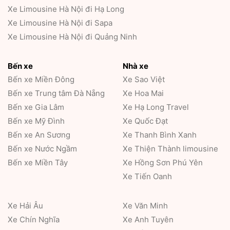
Xe Limousine Hà Nội đi Hạ Long
Xe Limousine Hà Nội đi Sapa
Xe Limousine Hà Nội đi Quảng Ninh
Bến xe
Nhà xe
Bến xe Miền Đông
Xe Sao Việt
Bến xe Trung tâm Đà Nẵng
Xe Hoa Mai
Bến xe Gia Lâm
Xe Hạ Long Travel
Bến xe Mỹ Đình
Xe Quốc Đạt
Bến xe An Sương
Xe Thanh Bình Xanh
Bến xe Nước Ngầm
Xe Thiện Thành limousine
Bến xe Miền Tây
Xe Hồng Sơn Phú Yên
Xe Tiến Oanh
Xe Hải Âu
Xe Văn Minh
Xe Chín Nghĩa
Xe Anh Tuyên