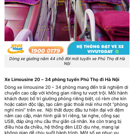
Dòng xe giường nằm 44 chỗ đời mới tuyến xe Phú Thọ đi Hà
Nội
Xe Limousine 20 – 34 phòng tuyến Phú Thọ đi Hà Nội
Dòng xe limousine 20 – 34 phòng mang đến trải nghiệm di
chuyển cao cấp với không gian riêng tư vượt trội. Mỗi hành
khách được bố trí giường phòng riêng biệt, có rèm che kín
hoặc cabin độc lập, tạo cảm giác thoải mái như một “phòng
nghỉ mini” trên xe.
Nội thất được đầu tư hiện đại với đệm
nằm cao cấp, màn hình giải trí riêng, tai nghe, cổng sạc
USB, đáp ứng nhu cầu thư giãn cá nhân. Xe còn trang bị
điều hòa đa chiều, hệ thống đèn LED dịu nhẹ, mang lại
không gian dễ chịu suốt hành trình. Một số xe phục vụ