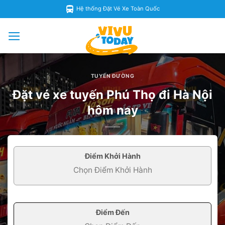
Skip
Hệ thống Đặt Vé Xe Toàn Quốc
to
content
TUYẾN ĐƯỜNG
Đặt vé xe tuyến Phú Thọ đi Hà Nội
hôm nay
Điểm Khởi Hành
Điểm Đến