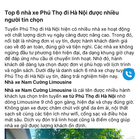
Top 6 nhà xe Phú Thọ đi Hà Nội được nhiều
người tin chọn
Tuyến Phú Thọ đi Hà Nội hiện có nhiều nhà xe hoạt động
với chất lượng dịch vụ ngày càng được nâng cao. Trong đó,
nổi bật là những đơn vị uy tín, được hành khách đánh giá
cao về độ an toàn, đúng giờ và tiện nghi. Các nhà xe không
ngừng đầu tư phương tiện hiện đại, đa dạng khung giờ chạy
để đáp ứng nhu cầu di chuyển linh hoạt. Nhờ đó, hành
khách dễ dàng lựa chọn được đơn vị phù hợp với lịch trình
và ngân sách. Dưới đây là danh sách 6 nhà xe chạy tuyến từ
Gọi
Phú Thọ đi Hà Nội uy tín, đáng trải nghiệm hiện nay.
Nhà xe Nam Cường Limousine
Nhà xe Nam Cường Limousine
là cái tên được nhiều hành
khách lựa chọn trên tuyến
xe từ Phú Thọ đi Hà Nội
nhờ
dòng Limousine 9 chỗ gọn gàng, hiện đại và chạy đúng giờ.
Không gian xe được chăm chút với ghế da êm ái, nội thất
sạch sẽ cùng các tiện ích như wifi, cổng sạc và điều hòa
mát sâu. Dịch vụ đón trả linh hoạt cũng là điểm cộng giúp
nhà xe giữ được lượng khách ổn định.