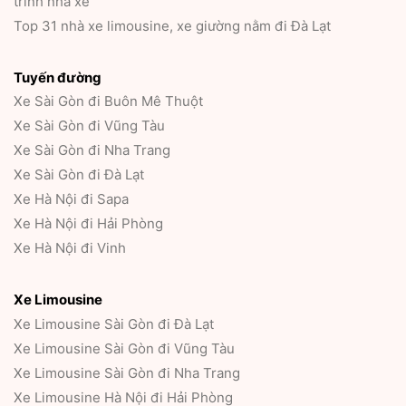
trình nhà xe
Top 31 nhà xe limousine, xe giường nằm đi Đà Lạt
Tuyến đường
Xe Sài Gòn đi Buôn Mê Thuột
Xe Sài Gòn đi Vũng Tàu
Xe Sài Gòn đi Nha Trang
Xe Sài Gòn đi Đà Lạt
Xe Hà Nội đi Sapa
Xe Hà Nội đi Hải Phòng
Xe Hà Nội đi Vinh
Xe Limousine
Xe Limousine Sài Gòn đi Đà Lạt
Xe Limousine Sài Gòn đi Vũng Tàu
Xe Limousine Sài Gòn đi Nha Trang
Xe Limousine Hà Nội đi Hải Phòng