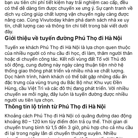
bạn ưu tiên chi phí tiết kiệm hay trải nghiệm cao cấp, đều
có thể dễ dàng tìm được chuyến xe ưng ý. Sự cạnh tranh về
dịch vụ cũng giúp chất lượng vận chuyển ngày càng được
nâng cao. Cùng Vivutoday khám phá danh sách nhà xe uy
tín, chất lượng cao và thông tin chi tiết trong bài viết dưới
đây.
Giới thiệu về tuyến đường Phú Thọ đi Hà Nội
Tuyến xe khách Phú Thọ đi Hà Nội là lựa chọn quen thuộc
của nhiều người có nhu cầu đi học, đi làm, thăm người thân
hoặc di chuyển công tác. Kết nối vùng đất Tổ với Thủ đô
sôi động, cung đường này ngày càng thuận tiện nhờ hệ
thống giao thông phát triển và nhiều nhà xe chất lượng.
Dọc hành trình, hành khách có thể bắt gặp những dấu ấn
đặc trưng của vùng trung du Bắc Bộ như: Khu vực Đền
Hùng, cầu Việt Trì và các đô thị đang phát triển. Với nhiều
chuyến xe mỗi ngày, đây luôn là tuyến đường được nhiều
người ưu tiên lựa chọn.
Thông tin lộ trình từ Phú Thọ đi Hà Nội
Khoảng cách Phú Thọ đi Hà Nội có quãng đường dao động
khoảng 80 – 120 km tùy điểm đón trả cụ thể. Thời gian di
chuyển trung bình từ 1,5 đến 3 giờ, phù hợp cho cả nhu cầu
đi lại trong ngày lẫn di chuyển thường xuyên. Nhiều