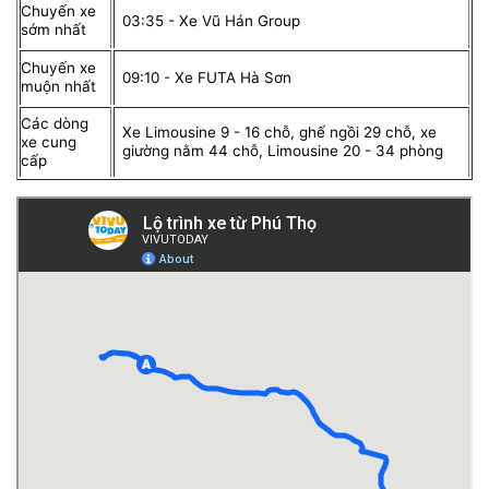
Chuyến xe
03:35 - Xe Vũ Hán Group
sớm nhất
Chuyến xe
09:10 - Xe FUTA Hà Sơn
muộn nhất
Các dòng
Xe Limousine 9 - 16 chỗ, ghế ngồi 29 chỗ, xe
xe cung
giường nằm 44 chỗ, Limousine 20 - 34 phòng
cấp