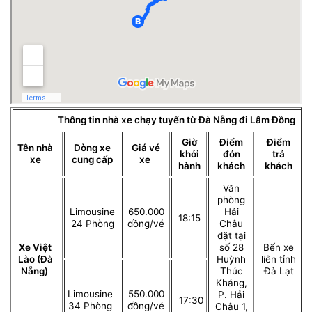
Thông tin nhà xe chạy tuyến từ Đà Nẵng đi Lâm Đồng
Giờ
Điểm
Điểm
Tên nhà
Dòng xe
Giá vé
khởi
đón
trả
xe
cung cấp
xe
hành
khách
khách
Văn
phòng
Limousine
650.000
Hải
18:15
24 Phòng
đồng/vé
Châu
đặt tại
Xe Việt
số 28
Bến xe
Lào (Đà
Huỳnh
liên tỉnh
Nẵng)
Thúc
Đà Lạt
Kháng,
Limousine
550.000
P. Hải
17:30
34 Phòng
đồng/vé
Châu 1,