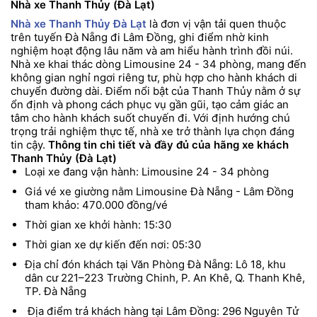
Nhà xe Thanh Thủy (Đà Lạt)
Nhà xe Thanh Thủy Đà Lạt
là đơn vị vận tải quen thuộc
trên tuyến Đà Nẵng đi Lâm Đồng, ghi điểm nhờ kinh
nghiệm hoạt động lâu năm và am hiểu hành trình đồi núi.
Nhà xe khai thác dòng Limousine 24 - 34 phòng, mang đến
không gian nghỉ ngơi riêng tư, phù hợp cho hành khách di
chuyển đường dài. Điểm nổi bật của Thanh Thủy nằm ở sự
ổn định và phong cách phục vụ gần gũi, tạo cảm giác an
tâm cho hành khách suốt chuyến đi. Với định hướng chú
trọng trải nghiệm thực tế, nhà xe trở thành lựa chọn đáng
tin cậy.
Thông tin chi tiết và đầy đủ của hãng xe khách
Thanh Thủy (Đà Lạt)
Loại xe đang vận hành: Limousine 24 - 34 phòng
Giá vé xe giường nằm Limousine Đà Nẵng - Lâm Đồng
tham khảo: 470.000 đồng/vé
Thời gian xe khởi hành: 15:30
Thời gian xe dự kiến đến nơi: 05:30
Địa chỉ đón khách tại Văn Phòng Đà Nẵng: Lô 18, khu
dân cư 221–223 Trường Chinh, P. An Khê, Q. Thanh Khê,
TP. Đà Nẵng
Địa điểm trả khách hàng tại Lâm Đồng: 296 Nguyên Tử