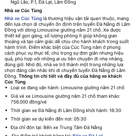
Ngũ Lão, P.1, Đà Lạt, Lâm Đồng
Nhà xe Cúc Tùng
Nhà xe Cúc Tùng
là thương hiệu vận tải quen thuộc, mang
đến lựa chọn di chuyển ổn định trên tuyến Đà Nẵng đi Lâm
Đồng với dòng Limousine giường nằm 21 chỗ. Xe được
thiết kế gọn gàng, số lượng phòng ít giúp không gian
thoáng và tạo cảm giác dễ chịu cho hành khách trong suốt
hành trình. Điểm khác biệt của Cúc Tùng nằm ở phong
cách phục vụ thực tế, chú trọng sự đơn giản nhưng hiệu
quả, phù hợp với những ai ưu tiên chuyến đi nhẹ nhàng,
đúng giờ. Nhờ đó, nhà xe trở thành một trong những lựa
chọn đáng cân nhắc khi di chuyển tuyến Đà Nẵng đi Lâm
Đồng.
Thông tin chi tiết và đầy đủ của hãng xe khách
Cúc Tùng
Loại xe đang vận hành: Limousine giường nằm 21 chỗ
Giá vé xe Limousine giường nằm 21 chỗ tham khảo:
756.000 đồng/vé
Thời gian xe Đà Nẵng đi Lâm Đồng khởi hành: 16:30
Thời gian xe dự kiến đến nơi: 05:30
Địa chỉ đón tại: Bến xe Trung Tâm Đà Nẵng
Địa điểm trả khách hàng tại:
Bến xe Đà Lạt