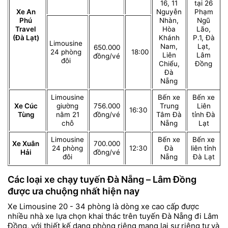
16, 11
tại 26
Xe An
Nguyễn
Phạm
Phú
Nhàn,
Ngũ
Travel
Hòa
Lão,
(Đà Lạt)
Khánh
P.1, Đà
Limousine
Nam,
Lạt,
650.000
24 phòng
18:00
Liên
Lâm
đồng/vé
đôi
Chiểu,
Đồng
Đà
Nẵng
Limousine
Bến xe
Bến xe
Xe Cúc
giường
756.000
Trung
Liên
16:30
Tùng
nằm 21
đồng/vé
Tâm Đà
tỉnh Đà
chỗ
Nẵng
Lạt
Limousine
Bến xe
Bến xe
Xe Xuân
700.000
24 phòng
12:30
Đà
liên tỉnh
Hải
đồng/vé
đôi
Nẵng
Đà Lạt
Các loại xe chạy tuyến Đà Nẵng – Lâm Đồng
được ưa chuộng nhất hiện nay
Xe Limousine 20 - 34 phòng là dòng xe cao cấp được
nhiều nhà xe lựa chọn khai thác trên tuyến Đà Nẵng đi Lâm
Đồng, với thiết kế dạng phòng riêng mang lại sự riêng tư và