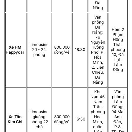
Đà
Nẵng
Văn
phòng
Đà
Hẻm 2
Nẵng:
Phạm
79
Hồng
Nguyễn
Limousine
Thái,
Xe HM
800.000
Tường
20 - 24
18:30
phường
Happycar
đồng/vé
Phổ, P.
phòng
10, Đà
Hòa
Lạt,
Minh,
Lâm
Q. Liên
Đồng
Chiểu,
Đà
Nẵng
Khu
Văn
vực 46
phòng
Nam
Lâm
Trân,
Đồng:
Limousine
phường
94 Mai
Xe Tân
giường
800.000
Hòa
Anh
16:30
Kim Chi
phòng 22
đồng/vé
Minh,
Đào,
chỗ
quận
P.8,
Liên
TP. Đà