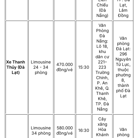
Chiểu
Lạt,
(Đà
Lâm
Nẵng)
Đồng
Văn
Phòng
Đà
Văn
Nẵng:
phòng
Lô 18,
Đà Lạt:
khu
296
dân cư
Nguyên
Xe Thanh
Limousine
221–
470.000
Tử Lực,
Thủy (Đà
24 - 34
15:30
223
đồng/vé
thuộc
Lạt)
phòng
Trường
phường
Chinh,
8,
P. An
thành
Khê, Q.
phố Đà
Thanh
Lạt
Khê,
TP. Đà
Nẵng
Cây
xăng
Limousine
580.000
Hòa
Văn
16:30
34 phòng
đồng/vé
Khánh
phòng