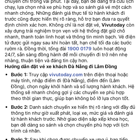
chuyển chỉ trong vài phút. Tại đây, bạn dễ dàng tra cứu lịch
chạy, lựa chọn nhà xe phù hợp và so sánh giá vé một cách
nhanh chóng. Những đánh giá thực tế từ hành khách đi
trước cũng được hiển thị rõ ràng, hỗ trợ bạn đưa ra quyết
định chính xác hơn. Không chỉ là nơi đặt vé,
Vivutoday
còn
xây dựng trải nghiệm trọn vẹn với hệ thống đặt giữ chỗ
nhanh, thanh toán linh hoạt và thông tin minh bạch. Vé điện
tử được gửi ngay sau khi hoàn tất, hạn chế tối đa các bước
rườm rà. Đồng thời, tổng đài
1900 0179
luôn hoạt động
24/7, sẵn sàng đồng hành để mỗi chuyến đi trở nên nhẹ
nhàng, thuận tiện và đáng tin cậy hơn.
Hướng dẫn đặt vé xe khách Đà Nẵng đi Lâm Đồng
Bước 1:
Truy cập
vivutoday.com
trên điện thoại hoặc
máy tính, nhập điểm đi (Đà Nẵng), điểm đến (Lâm
Đồng), chọn ngày khởi hành và số lượng hành khách. Hệ
thống sẽ nhanh chóng gợi ý các chuyến xe phù hợp
theo thời gian thực, giúp bạn không bỏ lỡ lựa chọn tốt.
Bước 2:
Danh sách chuyến xe hiển thị rõ ràng với đầy đủ
thông tin như giờ xuất phát, loại xe, mức giá và đánh giá
từ hành khách trước. Nhờ giao diện sắp xếp khoa học,
bạn dễ dàng so sánh và chọn chuyến phù hợp với lịch
trình cá nhân.
Bước 3:
Sau khi chọn được chuyến xe ưng ý, bạn tiến