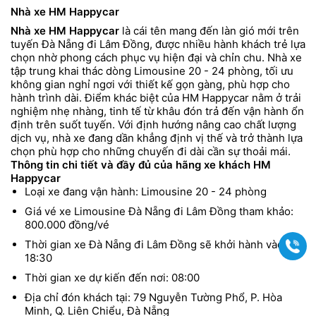
Nhà xe HM Happycar
Nhà xe HM Happycar
là cái tên mang đến làn gió mới trên
tuyến Đà Nẵng đi Lâm Đồng, được nhiều hành khách trẻ lựa
chọn nhờ phong cách phục vụ hiện đại và chỉn chu. Nhà xe
tập trung khai thác dòng Limousine 20 - 24 phòng, tối ưu
không gian nghỉ ngơi với thiết kế gọn gàng, phù hợp cho
hành trình dài. Điểm khác biệt của HM Happycar nằm ở trải
nghiệm nhẹ nhàng, tinh tế từ khâu đón trả đến vận hành ổn
định trên suốt tuyến. Với định hướng nâng cao chất lượng
dịch vụ, nhà xe đang dần khẳng định vị thế và trở thành lựa
chọn phù hợp cho những chuyến đi dài cần sự thoải mái.
Thông tin chi tiết và đầy đủ của hãng xe khách HM
Happycar
Loại xe đang vận hành: Limousine 20 - 24 phòng
Giá vé xe Limousine Đà Nẵng đi Lâm Đồng tham khảo:
800.000 đồng/vé
Thời gian xe Đà Nẵng đi Lâm Đồng sẽ khởi hành vào lúc:
Gọi
18:30
Thời gian xe dự kiến đến nơi: 08:00
Địa chỉ đón khách tại: 79 Nguyễn Tường Phổ, P. Hòa
Minh, Q. Liên Chiểu, Đà Nẵng