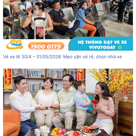
Vé xe lễ 30/4 – 01/05/2026: Mẹo săn vé rẻ, chọn nhà xe