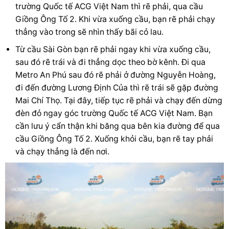
trường Quốc tế ACG Việt Nam thì rẽ phải, qua cầu
Giồng Ông Tố 2. Khi vừa xuống cầu, bạn rẽ phải chạy
thẳng vào trong sẽ nhìn thấy bãi cỏ lau.
Từ cầu Sài Gòn bạn rẽ phải ngay khi vừa xuống cầu,
sau đó rẽ trái và đi thẳng dọc theo bờ kênh. Đi qua
Metro An Phú sau đó rẽ phải ở đường Nguyễn Hoàng,
đi đến đường Lương Định Của thì rẽ trái sẽ gặp đường
Mai Chí Thọ. Tại đây, tiếp tục rẽ phải và chạy đến dừng
đèn đỏ ngay góc trường Quốc tế ACG Việt Nam. Bạn
cần lưu ý cẩn thận khi băng qua bên kia đường để qua
cầu Giồng Ông Tố 2. Xuống khỏi cầu, bạn rẽ tay phải
và chạy thẳng là đến nơi.