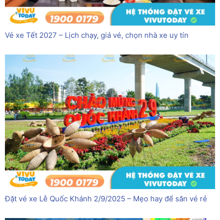
Vé xe Tết 2027 – Lịch chạy, giá vé, chọn nhà xe uy tín
Đặt vé xe Lễ Quốc Khánh 2/9/2025 – Mẹo hay để săn vé rẻ