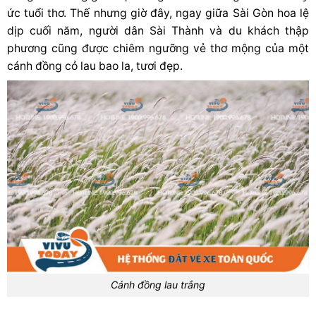
ức tuổi thơ. Thế nhưng giờ đây, ngay giữa Sài Gòn hoa lệ
dịp cuối năm, người dân Sài Thành và du khách thập
phương cũng được chiêm ngưỡng vẻ thơ mộng của một
cánh đồng cỏ lau bao la, tươi đẹp.
Cánh đồng lau trắng