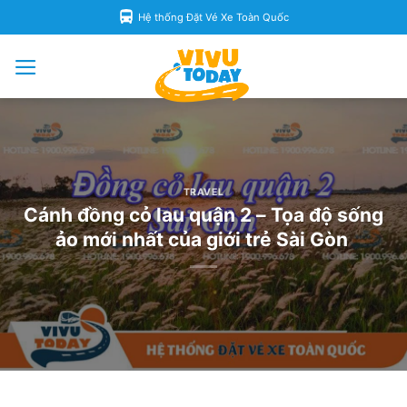
Skip
Hệ thống Đặt Vé Xe Toàn Quốc
to
content
TRAVEL
Cánh đồng cỏ lau quận 2 – Tọa độ sống
ảo mới nhất của giới trẻ Sài Gòn