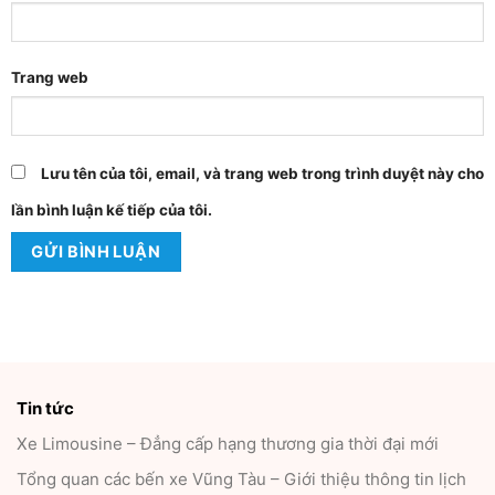
Trang web
Lưu tên của tôi, email, và trang web trong trình duyệt này cho
lần bình luận kế tiếp của tôi.
Tin tức
Xe Limousine – Đẳng cấp hạng thương gia thời đại mới
Tổng quan các bến xe Vũng Tàu – Giới thiệu thông tin lịch