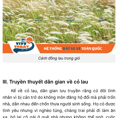
Cánh đồng lau trong gió
III. Truyền thuyết dân gian về cỏ lau
Kể về cỏ lau, dân gian lưu truyền rằng có đôi tình
nhân vì bị cản trở do không môn đăng hộ đối mà phải trốn
nhà, dẫn nhau đến chốn thưa người sinh sống. Họ có được
tình yêu nhưng vì nghèo túng, chàng trai phải đi làm ăn
xa, bỏ lại cô gái ở quê nhà nhưng không thể ngờ, cuộc