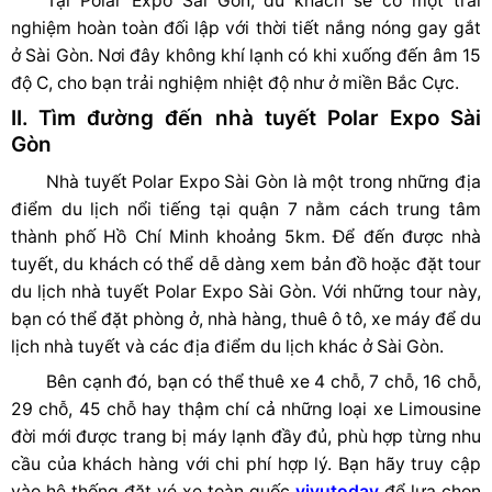
Tại Polar Expo Sài Gòn, du khách sẽ có một trải
nghiệm hoàn toàn đối lập với thời tiết nắng nóng gay gắt
ở Sài Gòn. Nơi đây không khí lạnh có khi xuống đến âm 15
độ C, cho bạn trải nghiệm nhiệt độ như ở miền Bắc Cực.
II. Tìm đường đến nhà tuyết Polar Expo Sài
Gòn
Nhà tuyết Polar Expo Sài Gòn là một trong những địa
điểm du lịch nổi tiếng tại quận 7 nằm cách trung tâm
thành phố Hồ Chí Minh khoảng 5km.
Để đến được nhà
tuyết, du khách có thể dễ dàng xem bản đồ hoặc
đặt tour
du lịch nhà tuyết Polar Expo Sài Gòn. Với những tour này,
bạn có thể đặt phòng ở, nhà hàng, thuê ô tô, xe máy để du
lịch nhà tuyết và các địa điểm du lịch khác ở Sài Gòn.
Bên cạnh đó, bạn có thể thuê xe 4 chỗ, 7 chỗ, 16 chỗ,
29 chỗ, 45 chỗ hay thậm chí cả những loại xe Limousine
đời mới được trang bị máy lạnh đầy đủ, phù hợp từng nhu
cầu của khách hàng với chi phí hợp lý. Bạn hãy truy cập
vào hệ thống đặt vé xe toàn quốc
vivutoday
để lựa chọn